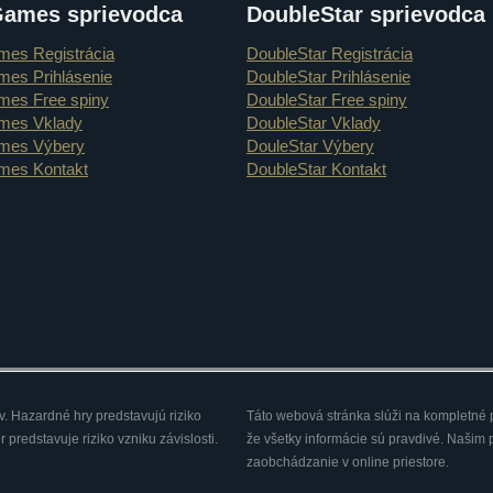
ames sprievodca
DoubleStar sprievodca
es Registrácia
DoubleStar Registrácia
es Prihlásenie
DoubleStar Prihlásenie
es Free spiny
DoubleStar Free spiny
es Vklady
DoubleStar Vklady
mes Výbery
DouleStar Výbery
es Kontakt
DoubleStar Kontakt
 Hazardné hry predstavujú riziko
Táto webová stránka slúži na kompletné 
predstavuje riziko vzniku závislosti.
že všetky informácie sú pravdivé. Našim
zaobchádzanie v online priestore.