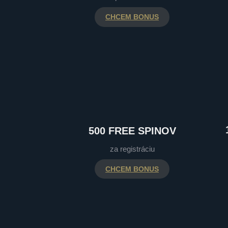
CHCEM BONUS
500 FREE SPINOV
za registráciu
CHCEM BONUS