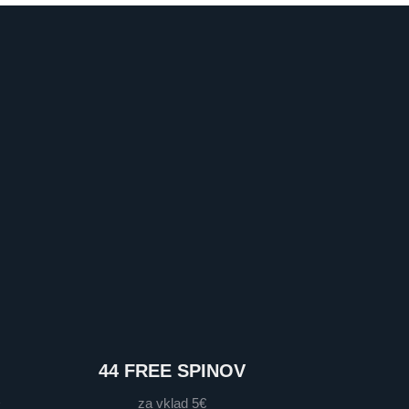
44 FREE SPINOV
za vklad 5€