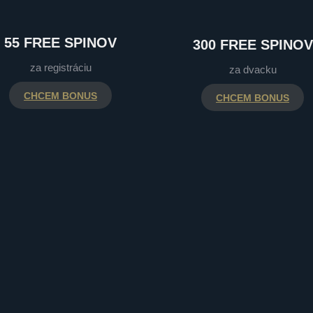
55 FREE SPINOV
300 FREE SPINOV
za registráciu
za dvacku
CHCEM BONUS
CHCEM BONUS