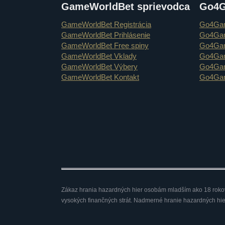
GameWorldBet sprievodca
Go4G
GameWorldBet Registrácia
Go4Gam
GameWorldBet Prihlásenie
Go4Gam
GameWorldBet Free spiny
Go4Gam
GameWorldBet Vklady
Go4Gam
GameWorldBet Výbery
Go4Ga
GameWorldBet Kontakt
Go4Gam
Zákaz hrania hazardných hier osobám mladším ako 18 rokov.
vysokých finančných strát. Nadmerné hranie hazardných hier 