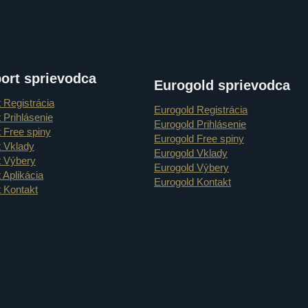
ort sprievodca
Eurogold sprievodca
t Registrácia
Eurogold Registrácia
t Prihlásenie
Eurogold Prihlásenie
t Free spiny
Eurogold Free spiny
t Vklady
Eurogold Vklady
t Výbery
Eurogold Výbery
 Aplikácia
Eurogold Kontakt
t Kontakt