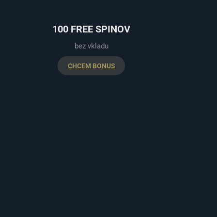
100 FREE SPINOV
bez vkladu
CHCEM BONUS