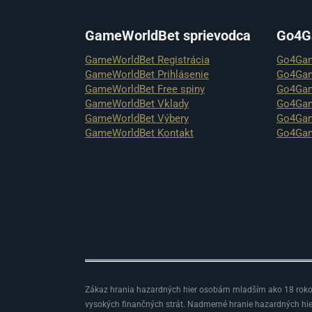
GameWorldBet sprievodca
Go4G
GameWorldBet Registrácia
Go4Gam
GameWorldBet Prihlásenie
Go4Gam
GameWorldBet Free spiny
Go4Gam
GameWorldBet Vklady
Go4Gam
GameWorldBet Výbery
Go4Gam
GameWorldBet Kontakt
Go4Gam
Zákaz hrania hazardných hier osobám mladším ako 18 rokov
vysokých finančných strát. Nadmerné hranie hazardných hier 