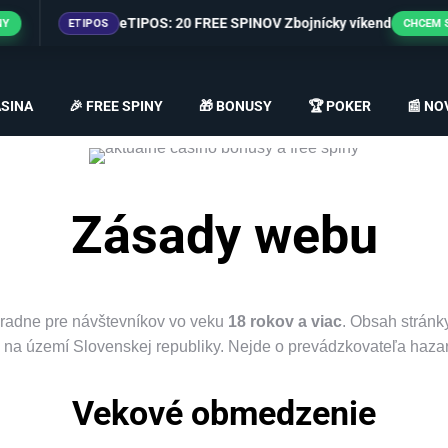
eTIPOS: 20 FREE SPINOV Zbojnícky víkend
CHCEM SPINY
ETIPO
ASINA
🎉 FREE SPINY
🎁 BONUSY
🏆 POKER
📰 NO
Zásady webu
radne pre návštevníkov vo veku
18 rokov a viac
. Obsah stránk
u na území Slovenskej republiky. Nejde o prevádzkovateľa hazar
Vekové obmedzenie