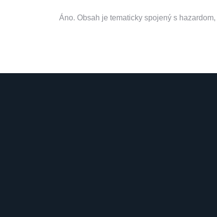
Áno. Obsah je tematicky spojený s hazardom, a