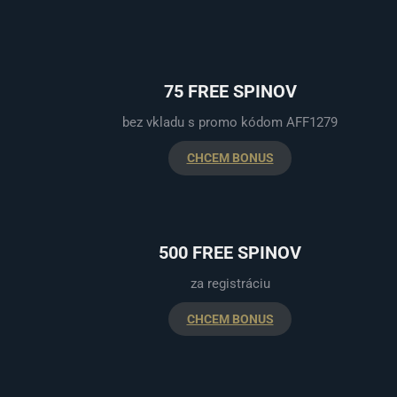
75 FREE SPINOV
bez vkladu s promo kódom AFF1279
CHCEM BONUS
500 FREE SPINOV
za registráciu
CHCEM BONUS