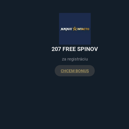
207 FREE SPINOV
za registráciu
CHCEM BONUS