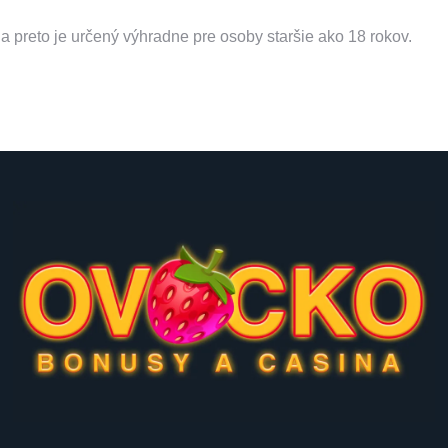
 preto je určený výhradne pre osoby staršie ako 18 rokov.