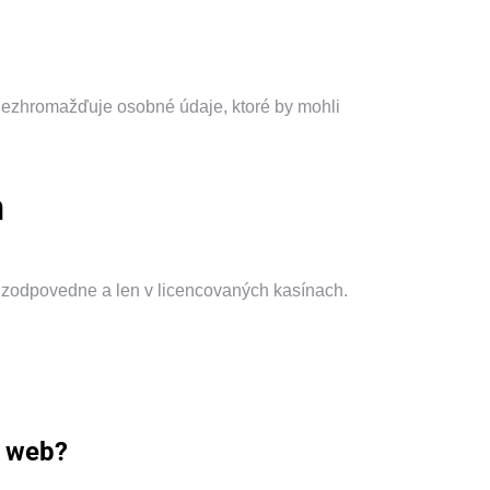
 nezhromažďuje osobné údaje, ktoré by mohli
h
i zodpovedne a len v licencovaných kasínach.
m web?