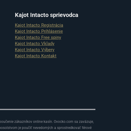
Kajot Intacto sprievodca
Kajot Intacto Registrácia
Kajot Intacto Prihlásenie
Kajot Intacto Free spiny
Kajot Intacto Vklady
Kajot Intacto Výbery
Kajot Intacto Kontakt
poučenie zákazníkov online kasín. Ovocko.com sa zaväzuje,
 posolstvom je poučiť nevedomých a sprostredkovať férové