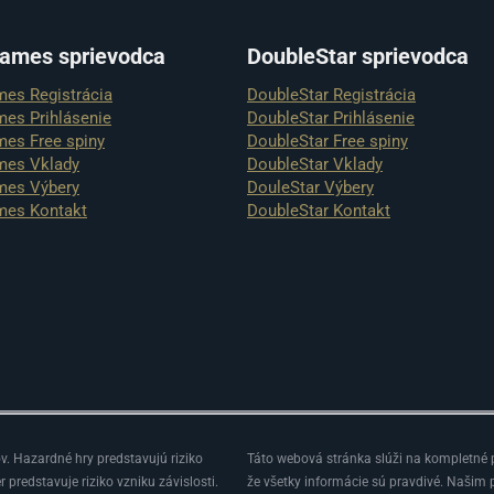
ames sprievodca
DoubleStar sprievodca
es Registrácia
DoubleStar Registrácia
es Prihlásenie
DoubleStar Prihlásenie
es Free spiny
DoubleStar Free spiny
es Vklady
DoubleStar Vklady
es Výbery
DouleStar Výbery
es Kontakt
DoubleStar Kontakt
. Hazardné hry predstavujú riziko
Táto webová stránka slúži na kompletné 
predstavuje riziko vzniku závislosti.
že všetky informácie sú pravdivé. Našim