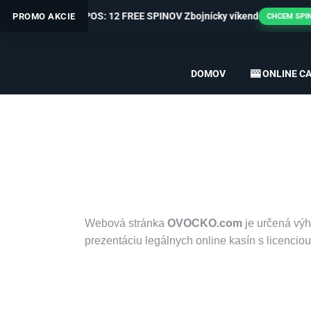
POS: 12 FREE SPINOV Zbojnícky víkend
PROMO AKCIE
CHCEM SPINY
ETIPOS
DOMOV
🎰 ONLINE C
Webová stránka
OVOCKO.com
je určená výh
prezentáciu legálnych online kasín s licencio