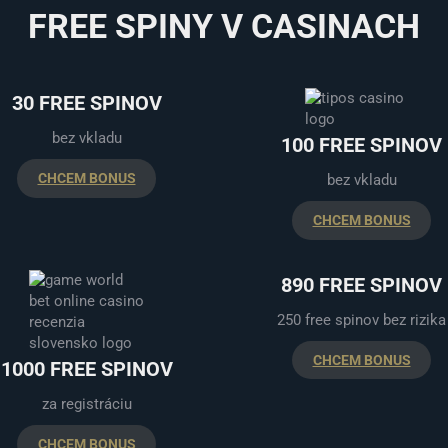
FREE SPINY V CASINACH
30 FREE SPINOV
bez vkladu
100 FREE SPINOV
CHCEM BONUS
bez vkladu
CHCEM BONUS
890 FREE SPINOV
250 free spinov bez rizika
CHCEM BONUS
1000 FREE SPINOV
za registráciu
CHCEM BONUS