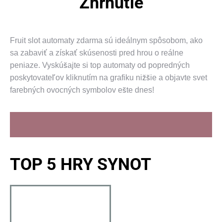
Zhrnutie
Fruit slot automaty zdarma sú ideálnym spôsobom, ako
sa zabaviť a získať skúsenosti pred hrou o reálne
peniaze. Vyskúšajte si top automaty od popredných
poskytovateľov kliknutím na grafiku nižšie a objavte svet
farebných ovocných symbolov ešte dnes!
TOP 5 HRY SYNOT