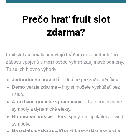
Prečo hrať fruit slot
zdarma?
Fruit slot automaty prinášajú hráčom nezabudnuteľnú
zábavu spojenú s možnosťou vyhrať zaujímavé odmeny.
Tu sú ich hlavné výhody:
Jednoduché pravidlá
– Ideálne pre začiatočníkov.
Demo verzie zdarma
– Hry si môžete vyskúšať bez
rizika.
Atraktívne grafické spracovanie
– Farebné ovocné
symboly a dynamické efekty.
Bonusové funkcie
– Free spiny, multiplikátory a wild
symboly.
Nostalgia a zábava
– Klasická atmosféra spojená s