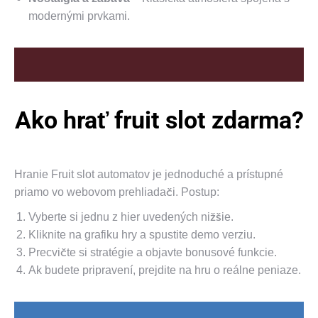
modernými prvkami.
Ako hrať fruit slot zdarma?
Hranie Fruit slot automatov je jednoduché a prístupné
priamo vo webovom prehliadači. Postup:
Vyberte si jednu z hier uvedených nižšie.
Kliknite na grafiku hry a spustite demo verziu.
Precvičte si stratégie a objavte bonusové funkcie.
Ak budete pripravení, prejdite na hru o reálne peniaze.