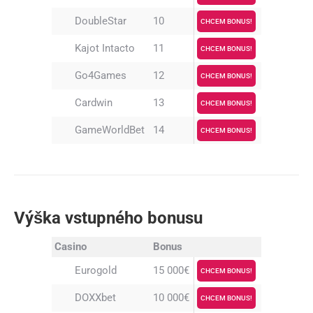
DoubleStar
10
CHCEM BONUS!
Kajot Intacto
11
CHCEM BONUS!
Go4Games
12
CHCEM BONUS!
Cardwin
13
CHCEM BONUS!
GameWorldBet
14
CHCEM BONUS!
Výška vstupného bonusu
Casino
Bonus
Eurogold
15 000€
CHCEM BONUS!
DOXXbet
10 000€
CHCEM BONUS!