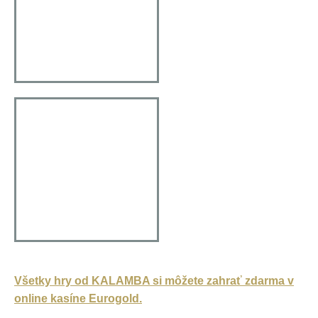
Všetky hry od KALAMBA si môžete zahrať zdarma v
online kasíne Eurogold.