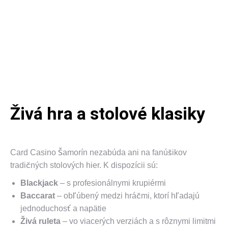
Živá hra a stolové klasiky
Card Casino Šamorín nezabúda ani na fanúšikov
tradičných stolových hier. K dispozícii sú:
Blackjack
– s profesionálnymi krupiérmi
Baccarat
– obľúbený medzi hráčmi, ktorí hľadajú
jednoduchosť a napätie
Živá ruleta
– vo viacerých verziách a s rôznymi limitmi