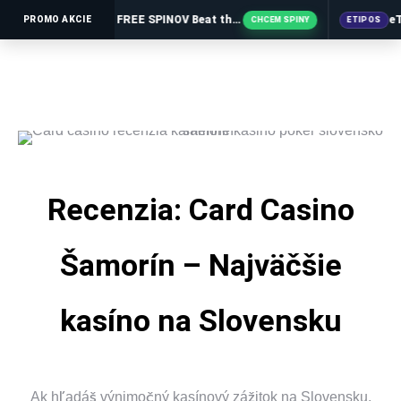
eTIPOS: 10 FREE SPINOV Beat the Heat
PROMO AKCIE
CHCEM SPINY
ETIPOS
Recenzia: Card Casino
Šamorín – Najväčšie
kasíno na Slovensku
Ak hľadáš výnimočný kasínový zážitok na Slovensku,