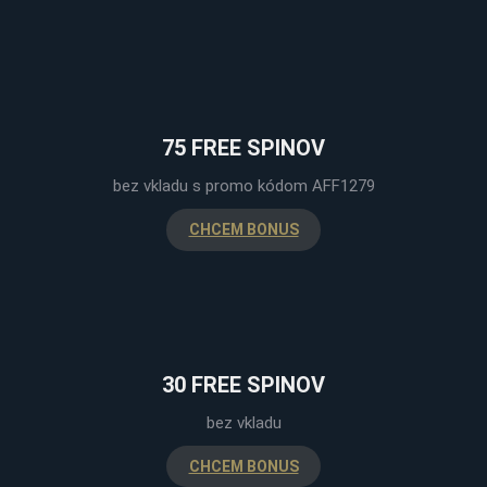
75 FREE SPINOV
bez vkladu s promo kódom AFF1279
CHCEM BONUS
30 FREE SPINOV
bez vkladu
CHCEM BONUS