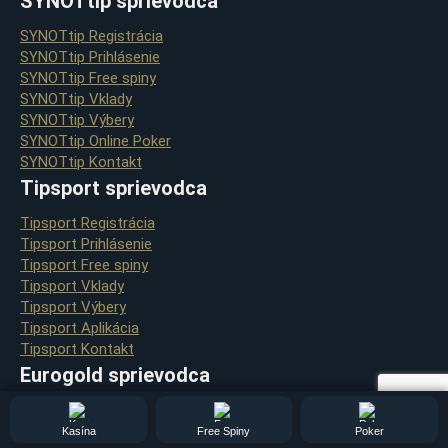
SYNOTtip sprievodca
SYNOTtip Registrácia
SYNOTtip Prihlásenie
SYNOTtip Free spiny
SYNOTtip Vklady
SYNOTtip Výbery
SYNOTtip Online Poker
SYNOTtip Kontakt
Tipsport sprievodca
Tipsport Registrácia
Tipsport Prihlásenie
Tipsport Free spiny
Tipsport Vklady
Tipsport Výbery
Tipsport Aplikácia
Tipsport Kontakt
Eurogold sprievodca
Eurogold Registrácia
Eurogold Prihlásenie
Kasína
Free Spiny
Poker