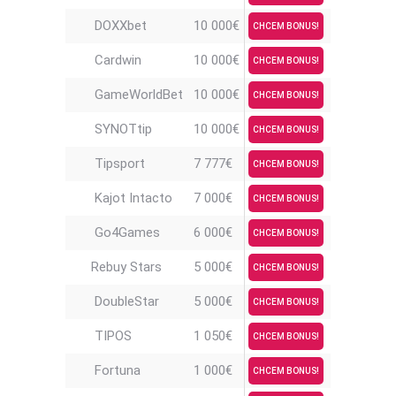
DOXXbet
10 000€
CHCEM BONUS!
Cardwin
10 000€
CHCEM BONUS!
GameWorldBet
10 000€
CHCEM BONUS!
SYNOTtip
10 000€
CHCEM BONUS!
Tipsport
7 777€
CHCEM BONUS!
Kajot Intacto
7 000€
CHCEM BONUS!
Go4Games
6 000€
CHCEM BONUS!
Rebuy Stars
5 000€
CHCEM BONUS!
DoubleStar
5 000€
CHCEM BONUS!
TIPOS
1 050€
CHCEM BONUS!
Fortuna
1 000€
CHCEM BONUS!