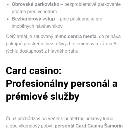
Obrovské parkovisko
– bezproblémové parkovanie
priamo pred vchodom
Bezbarierový vstup
– plne prístupné aj pre
imobilných návštevníkov
Celý areál je situovaný
mimo centra mesta
, čo prináša
pokojné prostredie bez rušivých elementov a zároveň
rýchlu dostupnosť z hlavného ťahu.
Card casino:
Profesionálny personál a
prémiové služby
Či už prichádzaš na večer s priateľmi, pokrový turnaj
alebo víkendový pobyt,
personál Card Casina Šamorín