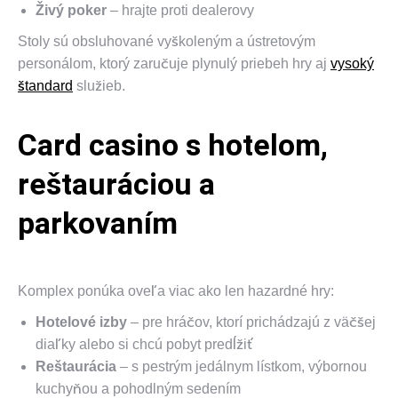
Živý poker
– hrajte proti dealerovy
Stoly sú obsluhované vyškoleným a ústretovým
personálom, ktorý zaručuje plynulý priebeh hry aj
vysoký
štandard
služieb.
Card casino s hotelom,
reštauráciou a
parkovaním
Komplex ponúka oveľa viac ako len hazardné hry:
Hotelové izby
– pre hráčov, ktorí prichádzajú z väčšej
diaľky alebo si chcú pobyt predĺžiť
Reštaurácia
– s pestrým jedálnym lístkom, výbornou
kuchyňou a pohodlným sedením