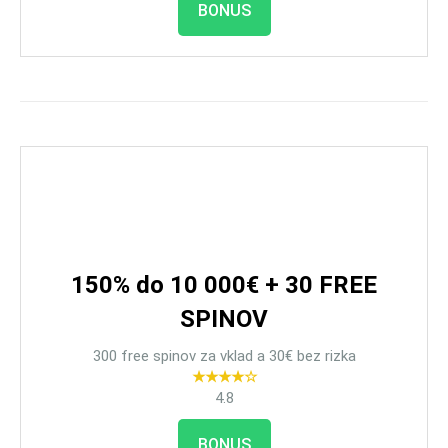
BONUS
150% do 10 000€ + 30 FREE
SPINOV
300 free spinov za vklad a 30€ bez rizka
★★★★☆
4.8
BONUS