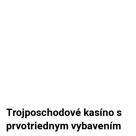
Trojposchodové kasíno s
prvotriednym vybavením