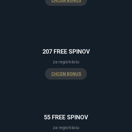
CHCEM BONUS
207 FREE SPINOV
za registráciu
CHCEM BONUS
55 FREE SPINOV
za registráciu