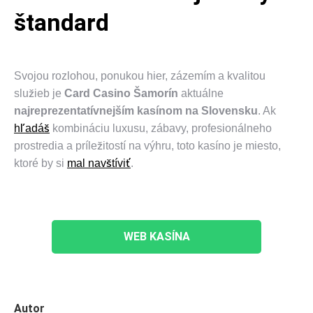
štandard
Svojou rozlohou, ponukou hier, zázemím a kvalitou
služieb je
Card Casino Šamorín
aktuálne
najreprezentatívnejším kasínom na Slovensku
. Ak
hľadáš
kombináciu luxusu, zábavy, profesionálneho
prostredia a príležitostí na výhru, toto kasíno je miesto,
ktoré by si
mal navštíviť
.
WEB KASÍNA
Autor