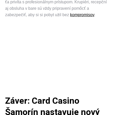
ťa privíta s profesionálnym prístupom. Krupiéri, recepční
aj obsluha v bare sú vždy pripravení pomôcť a
zabezpečiť, aby si si pobyt užil bez
kompromisov
.
Záver: Card Casino
Šamorín nastavuje nový