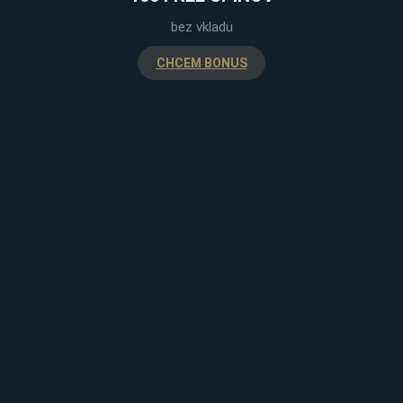
bez vkladu
CHCEM BONUS