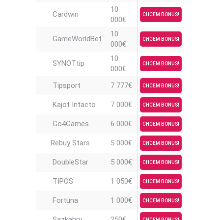
10
Cardwin
CHCEM BONUS!
000€
10
GameWorldBet
CHCEM BONUS!
000€
10
SYNOTtip
CHCEM BONUS!
000€
Tipsport
7 777€
CHCEM BONUS!
Kajot Intacto
7 000€
CHCEM BONUS!
Go4Games
6 000€
CHCEM BONUS!
Rebuy Stars
5 000€
CHCEM BONUS!
DoubleStar
5 000€
CHCEM BONUS!
TIPOS
1 050€
CHCEM BONUS!
Fortuna
1 000€
CHCEM BONUS!
Sazkahry
250€
CHCEM BONUS!