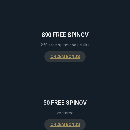
890 FREE SPINOV
250 free spinov bez rizika
CHCEM BONUS
50 FREE SPINOV
zadarmo
CHCEM BONUS