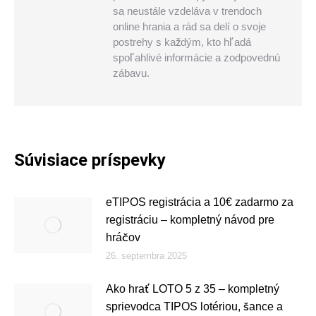
sa neustále vzdeláva v trendoch
online hrania a rád sa delí o svoje
postrehy s každým, kto hľadá
spoľahlivé informácie a zodpovednú
zábavu.
Súvisiace príspevky
eTIPOS registrácia a 10€ zadarmo za
registráciu – kompletný návod pre
hráčov
26. septembra 2025
Ako hrať LOTO 5 z 35 – kompletný
sprievodca TIPOS lotériou, šance a