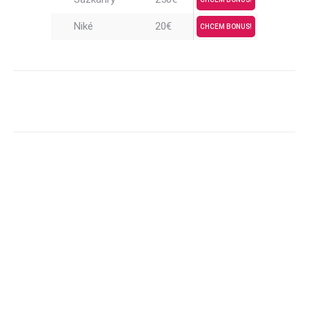
Niké
20€
CHCEM BONUS!