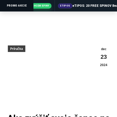
eTIPOS: 20 FREE SPINOV Zbojnícky víkend
eTIPOS: 20 FREE SPINOV Beat the Heat
PROMO AKCIE
CHCEM SPINY
ETIPOS
CHCEM S
Príručka
dec
23
2024