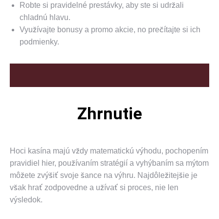
Robte si pravidelné prestávky, aby ste si udržali
chladnú hlavu.
Využívajte bonusy a promo akcie, no prečítajte si ich
podmienky.
Zhrnutie
Hoci kasína majú vždy matematickú výhodu, pochopením
pravidiel hier, používaním stratégií a vyhýbaním sa mýtom
môžete zvýšiť svoje šance na výhru. Najdôležitejšie je
však hrať zodpovedne a užívať si proces, nie len
výsledok.