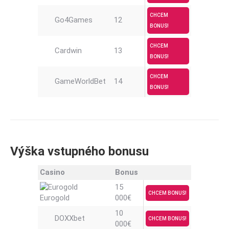
CHCEM
Go4Games
12
BONUS!
CHCEM
Cardwin
13
BONUS!
CHCEM
GameWorldBet
14
BONUS!
Výška vstupného bonusu
Casino
Bonus
15
CHCEM BONUS!
000€
Eurogold
10
DOXXbet
CHCEM BONUS!
000€