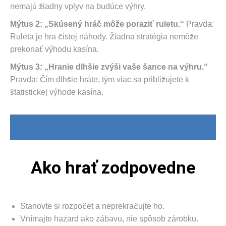
nemajú žiadny vplyv na budúce výhry.
Mýtus 2: „Skúsený hráč môže poraziť ruletu.“
Pravda:
Ruleta je hra čistej náhody. Žiadna stratégia nemôže
prekonať výhodu kasína.
Mýtus 3: „Hranie dlhšie zvýši vaše šance na výhru.“
Pravda: Čím dlhšie hráte, tým viac sa približujete k
štatistickej výhode kasína.
Ako hrať zodpovedne
Stanovte si rozpočet a neprekračujte ho.
Vnímajte hazard ako zábavu, nie spôsob zárobku.