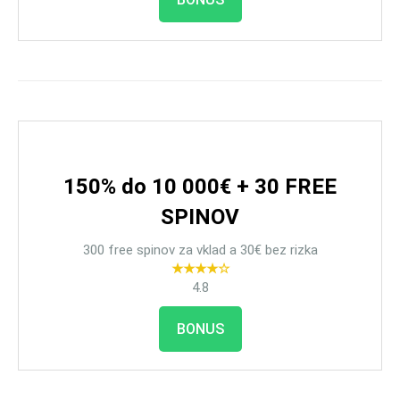
150% do 10 000€ + 30 FREE
SPINOV
300 free spinov za vklad a 30€ bez rizka
★★★★☆
4.8
BONUS