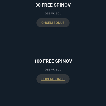
30 FREE SPINOV
bez vkladu
CHCEM BONUS
100 FREE SPINOV
bez vkladu
CHCEM BONUS