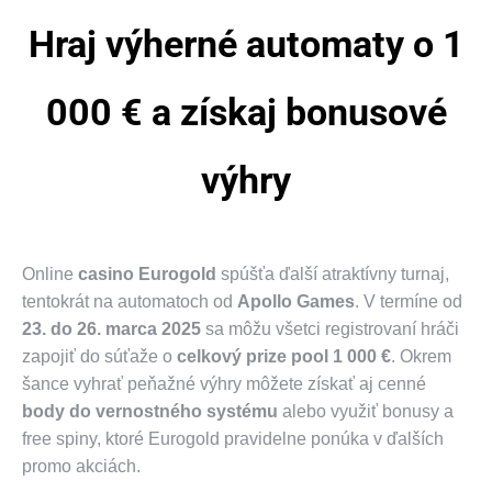
Hraj výherné automaty o 1
000 € a získaj bonusové
výhry
Online
casino Eurogold
spúšťa ďalší atraktívny turnaj,
tentokrát na automatoch od
Apollo Games
. V termíne od
23. do 26. marca 2025
sa môžu všetci registrovaní hráči
zapojiť do súťaže o
celkový prize pool 1 000 €
. Okrem
šance vyhrať peňažné výhry môžete získať aj cenné
body do vernostného systému
alebo využiť bonusy a
free spiny, ktoré Eurogold pravidelne ponúka v ďalších
promo akciách.