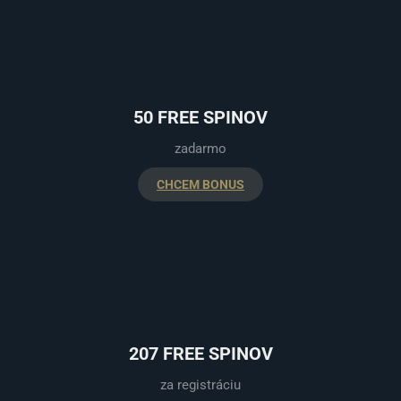
50 FREE SPINOV
zadarmo
CHCEM BONUS
207 FREE SPINOV
za registráciu