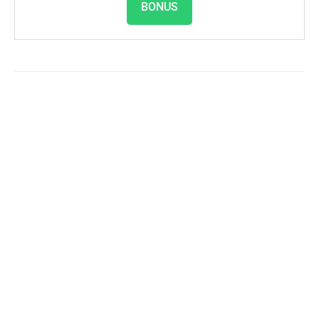
BONUS