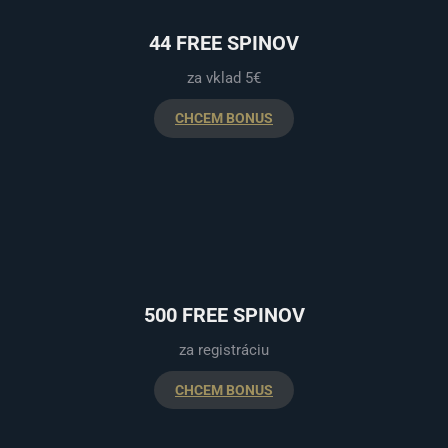
44 FREE SPINOV
za vklad 5€
CHCEM BONUS
500 FREE SPINOV
za registráciu
CHCEM BONUS