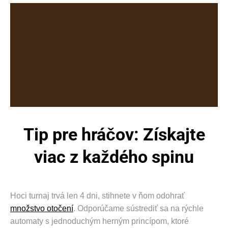
Tip pre hráčov: Získajte
viac z každého spinu
Hoci turnaj trvá len 4 dni, stihnete v ňom odohrať
množstvo otočení
. Odporúčame sústrediť sa na rýchle
automaty s jednoduchým herným princípom, ktoré