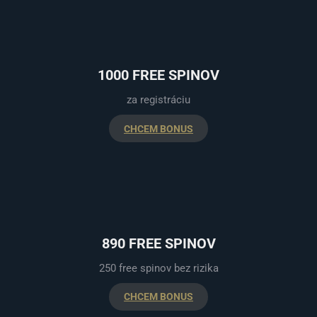
1000 FREE SPINOV
za registráciu
CHCEM BONUS
890 FREE SPINOV
250 free spinov bez rizika
CHCEM BONUS