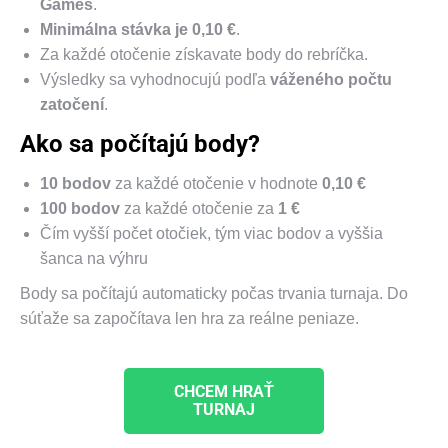
Games
.
Minimálna stávka je 0,10 €
.
Za každé otočenie získavate body do rebríčka.
Výsledky sa vyhodnocujú podľa
váženého počtu
zatočení
.
Ako sa počítajú body?
10 bodov
za každé otočenie v hodnote
0,10 €
100 bodov
za každé otočenie za
1 €
Čím vyšší počet otočiek, tým viac bodov a vyššia
šanca na výhru
Body sa počítajú automaticky počas trvania turnaja. Do
súťaže sa započítava len hra za reálne peniaze.
CHCEM HRAŤ
TURNAJ