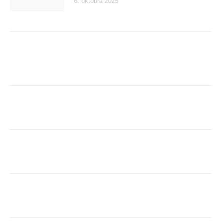
6. októbra 2025