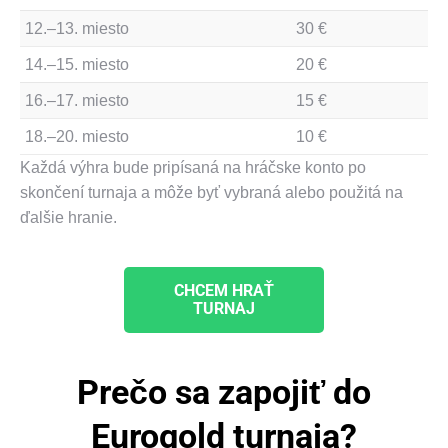
12.–13. miesto
30 €
14.–15. miesto
20 €
16.–17. miesto
15 €
18.–20. miesto
10 €
Každá výhra bude pripísaná na hráčske konto po
skončení turnaja a môže byť vybraná alebo použitá na
ďalšie hranie.
CHCEM HRAŤ
TURNAJ
Prečo sa zapojiť do
Eurogold turnaja?