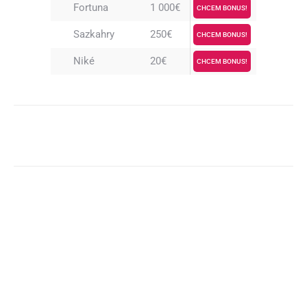
Fortuna
1 000€
CHCEM BONUS!
Sazkahry
250€
CHCEM BONUS!
Niké
20€
CHCEM BONUS!