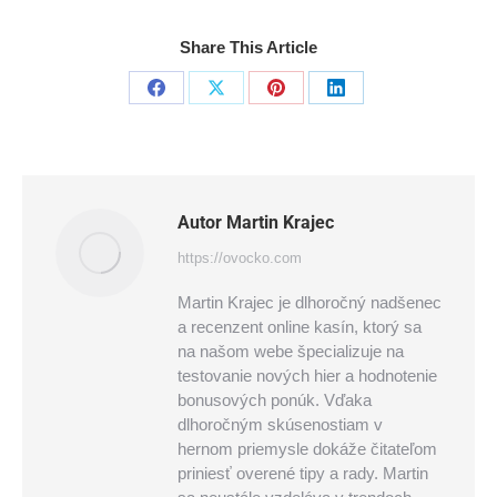
Share This Article
Share
Share
Share
Share
on
on
on
on
Facebook
X
Pinterest
LinkedIn
Autor
Martin Krajec
https://ovocko.com
Martin Krajec je dlhoročný nadšenec
a recenzent online kasín, ktorý sa
na našom webe špecializuje na
testovanie nových hier a hodnotenie
bonusových ponúk. Vďaka
dlhoročným skúsenostiam v
hernom priemysle dokáže čitateľom
priniesť overené tipy a rady. Martin