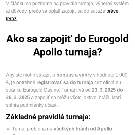
V článku sa pozrieme na pravidlá turnaja, výherný systém
aj dôvody, prečo sa oplatí zapojiť sa do súťaže
práve
teraz
.
Ako sa zapojiť do Eurogold
Apollo turnaja?
Aby ste mohli súťažiť o
bonusy a výhry
v hodnote 1 000
€, je potrebné
registrovať sa do turnaja
cez oficiálnu
stránku Eurogold Casino. Turnaj trvá od
23. 3. 2025 do
26. 3. 2025
a zapojiť sa môžu všetci aktívni hráči, ktorí
splnia podmienky účasti.
Základné pravidlá turnaja:
Turnaj prebieha na
všetkých hrách od Apollo