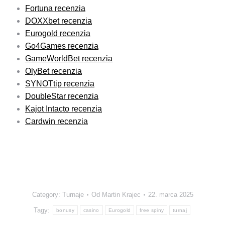
Fortuna recenzia
DOXXbet recenzia
Eurogold recenzia
Go4Games recenzia
GameWorldBet recenzia
OlyBet recenzia
SYNOTtip recenzia
DoubleStar recenzia
Kajot Intacto recenzia
Cardwin recenzia
Category:
Turnaje
Od
Martin Krajec
22. marca 2025
Tagy:
bonusy
casino
Eurogold
free spiny
turnaj