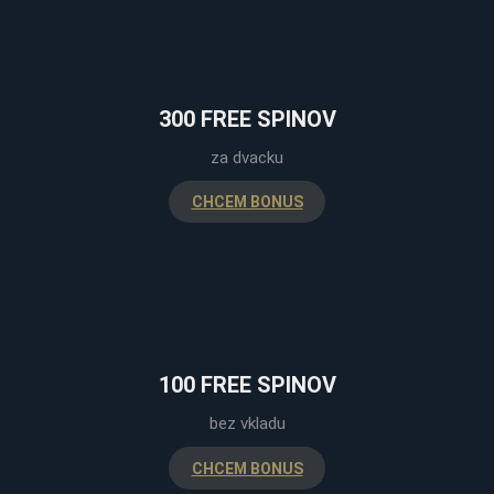
300 FREE SPINOV
za dvacku
CHCEM BONUS
100 FREE SPINOV
bez vkladu
CHCEM BONUS