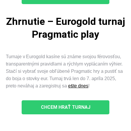
Zhrnutie – Eurogold turnaj
Pragmatic play
Turnaje v Eurogold kasíne sú známe svojou férovosťou,
transparentnými pravidlami a rýchlym vyplácaním výhier.
Stačí si vybrať svoje obľúbené Pragmatic hry a pustiť sa
do boja o stovky eur. Turnaj trvá len do 7. apríla 2025,
preto neváhaj a zaregistruj sa
ešte dnes
!
CHCEM HRAŤ TURNAJ