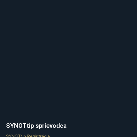
SYNOTtip sprievodca
SYNOTtip Registrácia