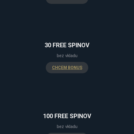
30 FREE SPINOV
bez vkladu
CHCEM BONUS
100 FREE SPINOV
bez vkladu