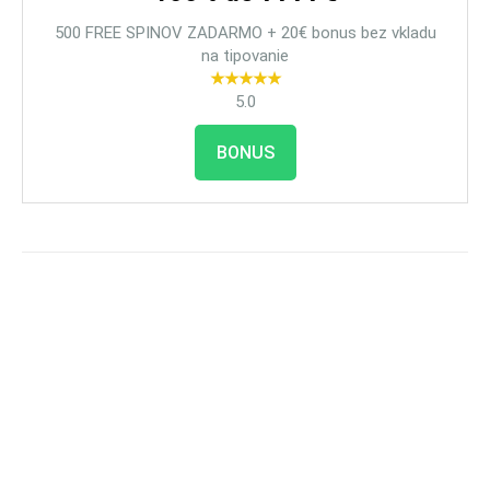
500 FREE SPINOV ZADARMO + 20€ bonus bez vkladu
na tipovanie
★★★★★
5.0
BONUS