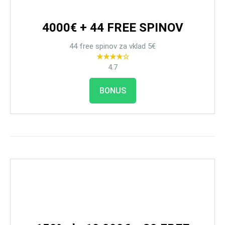
4000€ + 44 FREE SPINOV
44 free spinov za vklad 5€
★★★★☆
4.7
BONUS