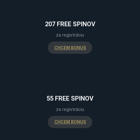
207 FREE SPINOV
za registráciu
CHCEM BONUS
55 FREE SPINOV
za registráciu
CHCEM BONUS