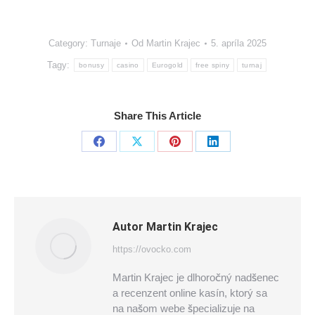
Category:
Turnaje
Od
Martin Krajec
5. apríla 2025
Tagy:
bonusy
casino
Eurogold
free spiny
turnaj
Share This Article
Share
Share
Share
Share
on
on
on
on
Facebook
X
Pinterest
LinkedIn
Autor
Martin Krajec
https://ovocko.com
Martin Krajec je dlhoročný nadšenec
a recenzent online kasín, ktorý sa
na našom webe špecializuje na