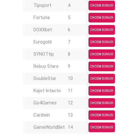
Tipsport
4
CHCEM BONUS!
Fortuna
5
CHCEM BONUS!
DOXXbet
6
CHCEM BONUS!
Eurogold
7
CHCEM BONUS!
SYNOTtip
8
CHCEM BONUS!
Rebuy Stars
9
CHCEM BONUS!
DoubleStar
10
CHCEM BONUS!
Kajot Intacto
11
CHCEM BONUS!
Go4Games
12
CHCEM BONUS!
Cardwin
13
CHCEM BONUS!
GameWorldBet
14
CHCEM BONUS!