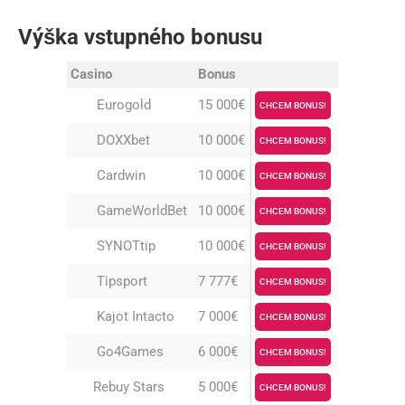
Výška vstupného bonusu
Casino
Bonus
Eurogold
15 000€
CHCEM BONUS!
DOXXbet
10 000€
CHCEM BONUS!
Cardwin
10 000€
CHCEM BONUS!
GameWorldBet
10 000€
CHCEM BONUS!
SYNOTtip
10 000€
CHCEM BONUS!
Tipsport
7 777€
CHCEM BONUS!
Kajot Intacto
7 000€
CHCEM BONUS!
Go4Games
6 000€
CHCEM BONUS!
Rebuy Stars
5 000€
CHCEM BONUS!