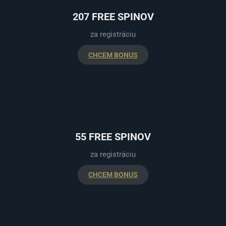
207 FREE SPINOV
za registráciu
CHCEM BONUS
55 FREE SPINOV
za registráciu
CHCEM BONUS