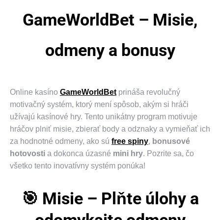
GameWorldBet – Misie,
odmeny a bonusy
Online kasíno
GameWorldBet
prináša revolučný
motivačný systém, ktorý mení spôsob, akým si hráči
užívajú kasínové hry. Tento unikátny program motivuje
hráčov plniť misie, zbierať body a odznaky a vymieňať ich
za hodnotné odmeny, ako sú
free spiny
,
bonusové
hotovosti
a dokonca úzasné
mini hry
. Pozrite sa, čo
všetko tento inovatívny systém ponúka!
🎯 Misie – Plňte úlohy a