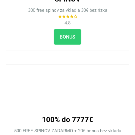
300 free spinov za vklad a 30€ bez rizka
★★★★☆
4.8
BONUS
100% do 7777€
500 FREE SPINOV ZADARMO + 20€ bonus bez vkladu