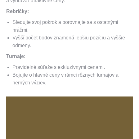
a vyhrávať atraktívne ceny.
Rebríčky:
Sledujte svoj pokrok a porovnajte sa s ostatnými
hráčmi.
Vyšší počet bodov znamená lepšiu pozíciu a vyššie
odmeny.
Turnaje:
Pravidelné súťaže s exkluzívnymi cenami.
Bojujte o hlavné ceny v rámci rôznych turnajov a
herných výziev.