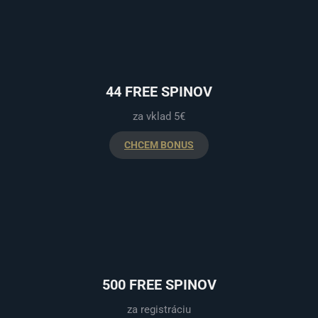
44 FREE SPINOV
za vklad 5€
CHCEM BONUS
500 FREE SPINOV
za registráciu