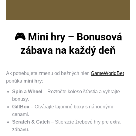
🎮 Mini hry – Bonusová
zábava na každý deň
Ak potrebujete zmenu od bežných hier,
GameWorldBet
ponúka
mini hry
:
Spin a Wheel
– Roztočte koleso šťastia a vyhrajte
bonusy.
GiftBox
– Otvárajte tajomné boxy s náhodnými
cenami.
Scratch & Catch
– Stieracie žrebové hry pre extra
zábavu.