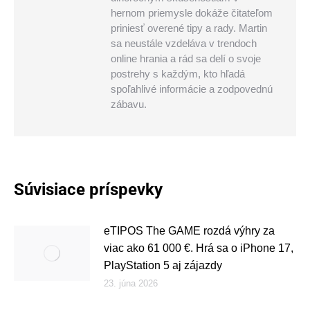
hernom priemysle dokáže čitateľom
priniesť overené tipy a rady. Martin
sa neustále vzdeláva v trendoch
online hrania a rád sa delí o svoje
postrehy s každým, kto hľadá
spoľahlivé informácie a zodpovednú
zábavu.
Súvisiace príspevky
eTIPOS The GAME rozdá výhry za
viac ako 61 000 €. Hrá sa o iPhone 17,
PlayStation 5 aj zájazdy
23. júna 2026