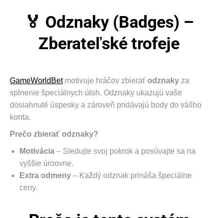
🏅 Odznaky (Badges) –
Zberateľské trofeje
GameWorldBet
motivuje hráčov zbierať
odznaky
za
splnenie špeciálnych úloh. Odznaky ukazujú vaše
dosiahnuté úspesky a zároveň pridávajú body do vášho
konta.
Prečo zbierať odznaky?
Motivácia
– Sledujte svoj pokrok a posúvajte sa na
vyššie úroovne.
Extra odmeny
– Každý odznak prináša špeciálne
ceny.