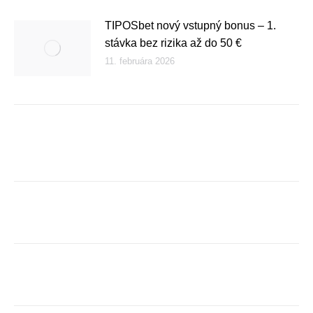
TIPOSbet nový vstupný bonus – 1.
stávka bez rizika až do 50 €
11. februára 2026