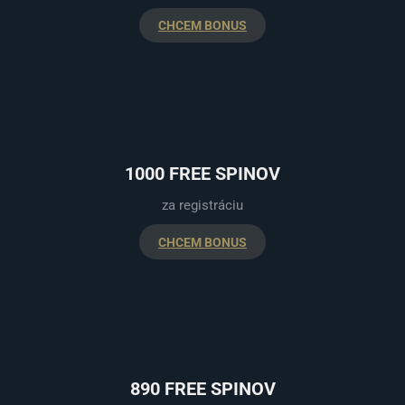
CHCEM BONUS
1000 FREE SPINOV
za registráciu
CHCEM BONUS
890 FREE SPINOV