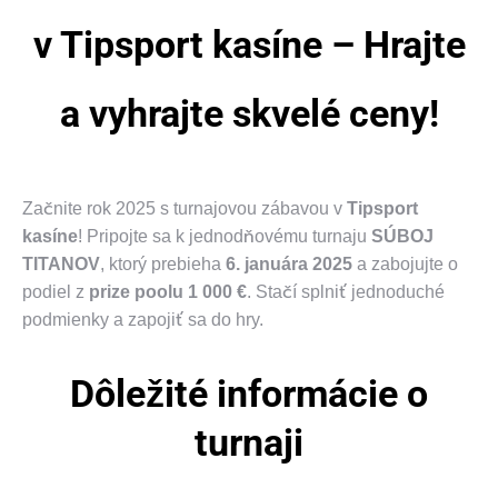
v Tipsport kasíne – Hrajte
a vyhrajte skvelé ceny!
Začnite rok 2025 s turnajovou zábavou v
Tipsport
kasíne
! Pripojte sa k jednodňovému turnaju
SÚBOJ
TITANOV
, ktorý prebieha
6. januára 2025
a zabojujte o
podiel z
prize poolu 1 000 €
. Stačí splniť jednoduché
podmienky a zapojiť sa do hry.
Dôležité informácie o
turnaji