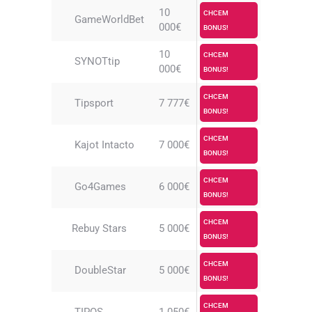
10
CHCEM
GameWorldBet
000€
BONUS!
10
CHCEM
SYNOTtip
000€
BONUS!
CHCEM
Tipsport
7 777€
BONUS!
CHCEM
Kajot Intacto
7 000€
BONUS!
CHCEM
Go4Games
6 000€
BONUS!
CHCEM
Rebuy Stars
5 000€
BONUS!
CHCEM
DoubleStar
5 000€
BONUS!
CHCEM