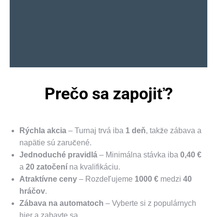
Prečo sa zapojiť?
Rýchla akcia
– Turnaj trvá iba
1 deň
, takže zábava a
napätie sú zaručené.
Jednoduché pravidlá
– Minimálna stávka iba
0,40 €
a
20 zatočení
na kvalifikáciu.
Atraktívne ceny
– Rozdeľujeme
1000 €
medzi
40
hráčov
.
Zábava na automatoch
– Vyberte si z populárnych
hier a zabavte sa.