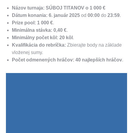
Názov turnaja:
SÚBOJ TITANOV o 1 000 €
Dátum konania:
6. január 2025
od
00:00
do
23:59
.
Prize pool:
1 000 €
.
Minimálna stávka:
0,40 €
.
Minimálny počet kôl:
20 kôl
.
Kvalifikácia do rebríčka:
Zbierajte body na základe
vloženej sumy.
Počet odmenených hráčov:
40 najlepších hráčov
.