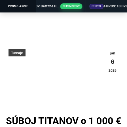
eTIPOS: 20 FREE SPINOV Beat the Heat
PROMO AKCIE
CHCEM SPINY
ETIPOS
Turnaje
jan
6
2025
SÚBOJ TITANOV o 1 000 €