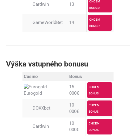
CHCEM
Cardwin
13
BONUS!
CHCEM
GameWorldBet
14
BONUS!
Výška vstupného bonusu
Casino
Bonus
15
CHCEM
Eurogold
000€
BONUS!
10
CHCEM
DOXXbet
000€
BONUS!
10
CHCEM
Cardwin
000€
BONUS!