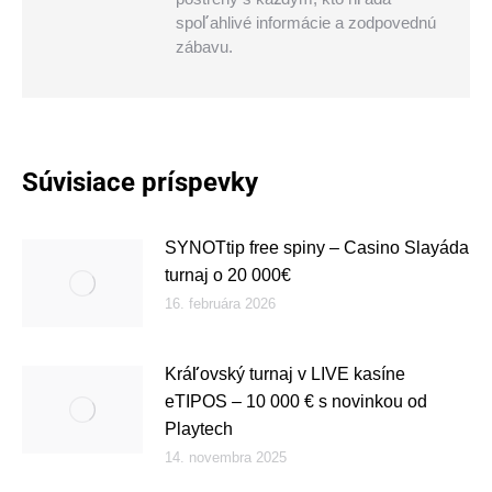
spoľahlivé informácie a zodpovednú
zábavu.
Súvisiace príspevky
SYNOTtip free spiny – Casino Slayáda
turnaj o 20 000€
16. februára 2026
Kráľovský turnaj v LIVE kasíne
eTIPOS – 10 000 € s novinkou od
Playtech
14. novembra 2025