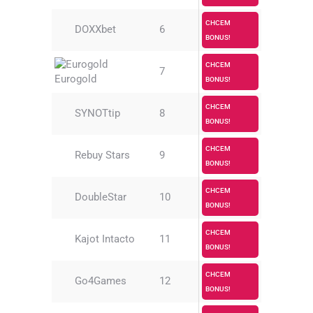
CHCEM
DOXXbet
6
BONUS!
CHCEM
7
Eurogold
BONUS!
CHCEM
SYNOTtip
8
BONUS!
CHCEM
Rebuy Stars
9
BONUS!
CHCEM
DoubleStar
10
BONUS!
CHCEM
Kajot Intacto
11
BONUS!
CHCEM
Go4Games
12
BONUS!