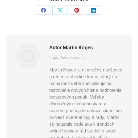
Share
Share
Share
Share
on
on
on
on
Facebook
X
Pinterest
LinkedIn
Autor
Martin Krajec
https://ovocko.com
Martin Krajec je dlhoročný nadšenec
a recenzent online kasín, ktorý sa
na našom webe špecializuje na
testovanie nových hier a hodnotenie
bonusových ponúk. Vďaka
dlhoročným skúsenostiam v
hernom priemysle dokáže čitateľom
priniesť overené tipy a rady. Martin
sa neustále vzdeláva v trendoch
online hrania a rád sa delí o svoje
postrehy s každým, kto hľadá