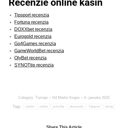
Recenzie online kasín
Tipsport recenzia
Fortuna recenzia
DOXXbet recenzia
Eurogold recenzia
Go4Games recenzia
GameWorldBet recenzia
OlyBet recenzia
SYNOTtip recenzia
Category:
Turnaje
Od
Martin Krajec
6. januára 2025
Tagy:
casino
online
príručka
slovensko
Tipsport
turnaj
Share This Article