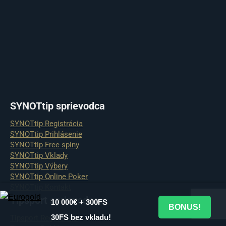
SYNOTtip sprievodca
SYNOTtip Registrácia
SYNOTtip Prihlásenie
SYNOTtip Free spiny
SYNOTtip Vklady
SYNOTtip Výbery
SYNOTtip Online Poker
SYNOTtip Kontakt
Tipsport sprievodca
10 000€ + 300FS
BONUS!
30FS bez vkladu!
Tipsport Registrácia