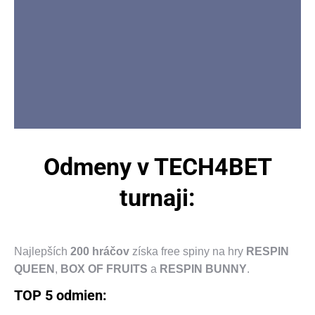
Odmeny v TECH4BET
turnaji:
Najlepších
200 hráčov
získa free spiny na hry
RESPIN
QUEEN
,
BOX OF FRUITS
a
RESPIN BUNNY
.
TOP 5 odmien: