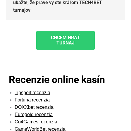
ukážte, že práve vy ste kráľom TECH4BET
turnajov
CHCEM HRAŤ
TURNAJ
Recenzie online kasín
Tipsport recenzia
Fortuna recenzia
DOXXbet recenzia
Eurogold recenzia
Go4Games recenzia
GameWorldBet recenzia