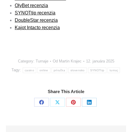
OlyBet recenzia
SYNOTtip recenzia
DoubleStar recenzia
Kajot Intacto recenzia
Category:
Turnaje
Od
Martin Krajec
12. januára 2025
Tagy:
casino
online
príručka
slovensko
SYNOTtip
turnaj
Share This Article
Share
Share
Share
Share
on
on
on
on
Facebook
X
Pinterest
LinkedIn