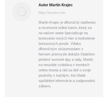
Autor
Martin Krajec
https://ovocko.com
Martin Krajec je dlhoročný nadšenec
a recenzent online kasín, ktorý sa
na našom webe špecializuje na
testovanie nových hier a hodnotenie
bonusových ponúk. Vďaka
dlhoročným skúsenostiam v
hernom priemysle dokáže čitateľom
priniesť overené tipy a rady. Martin
sa neustále vzdeláva v trendoch
online hrania a rád sa delí o svoje
postrehy s každým, kto hľadá
spoľahlivé informácie a zodpovednú
zábavu.