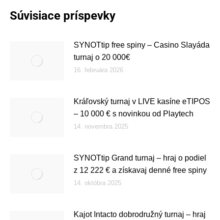
Súvisiace príspevky
SYNOTtip free spiny – Casino Slayáda
turnaj o 20 000€
16. februára 2026
Kráľovský turnaj v LIVE kasíne eTIPOS
– 10 000 € s novinkou od Playtech
14. novembra 2025
SYNOTtip Grand turnaj – hraj o podiel
z 12 222 € a získavaj denné free spiny
14. októbra 2025
Kajot Intacto dobrodružný turnaj – hraj