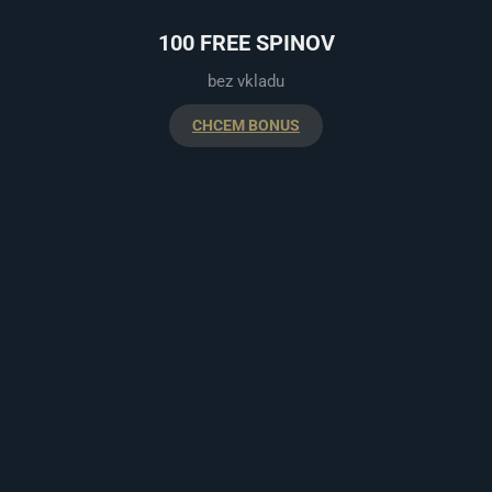
100 FREE SPINOV
bez vkladu
CHCEM BONUS