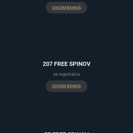
CHCEM BONUS
207 FREE SPINOV
za registráciu
CHCEM BONUS