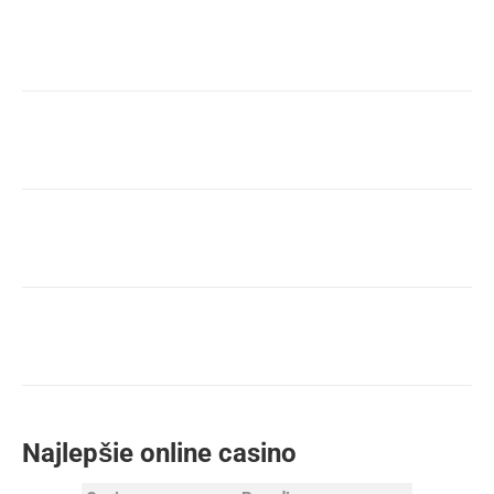
Najlepšie online casino