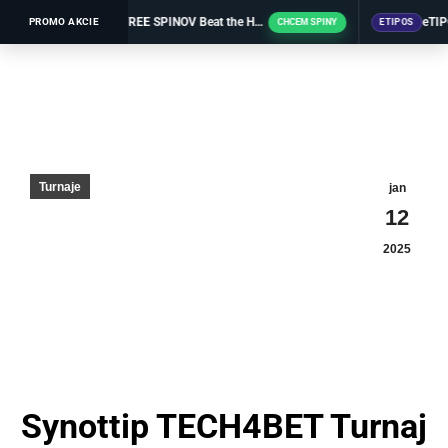
eTIPOS: 10 FREE SPINOV Beat the Heat
PROMO AKCIE
CHCEM SPINY
ETIPOS
Turnaje
jan
12
2025
Synottip TECH4BET Turnaj