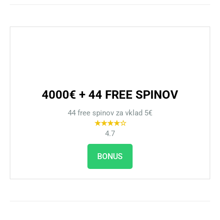
4000€ + 44 FREE SPINOV
44 free spinov za vklad 5€
★★★★☆
4.7
BONUS