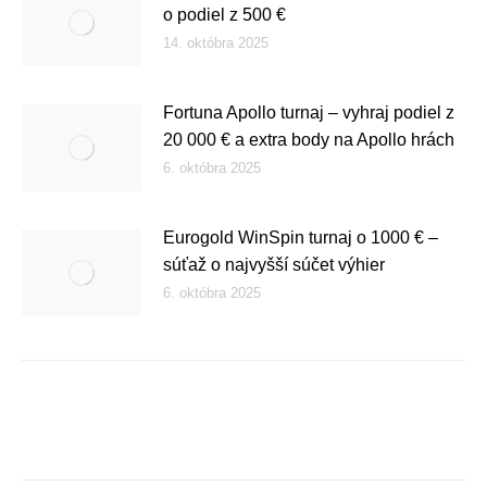
o podiel z 500 €
14. októbra 2025
Fortuna Apollo turnaj – vyhraj podiel z
20 000 € a extra body na Apollo hrách
6. októbra 2025
Eurogold WinSpin turnaj o 1000 € –
súťaž o najvyšší súčet výhier
6. októbra 2025