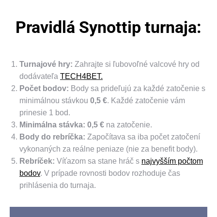
Pravidlá Synottip turnaja:
Turnajové hry:
Zahrajte si ľubovoľné valcové hry od
dodávateľa
TECH4BET.
Počet bodov:
Body sa prideľujú za každé zatočenie s
minimálnou stávkou
0,5 €
. Každé zatočenie vám
prinesie 1 bod.
Minimálna stávka:
0,5 €
na zatočenie.
Body do rebríčka:
Započítava sa iba počet zatočení
vykonaných za reálne peniaze (nie za benefit body).
Rebríček:
Víťazom sa stane hráč s
najvyšším počtom
bodov
. V prípade rovnosti bodov rozhoduje čas
prihlásenia do turnaja.