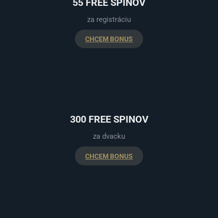
55 FREE SPINOV
za registráciu
CHCEM BONUS
300 FREE SPINOV
za dvacku
CHCEM BONUS