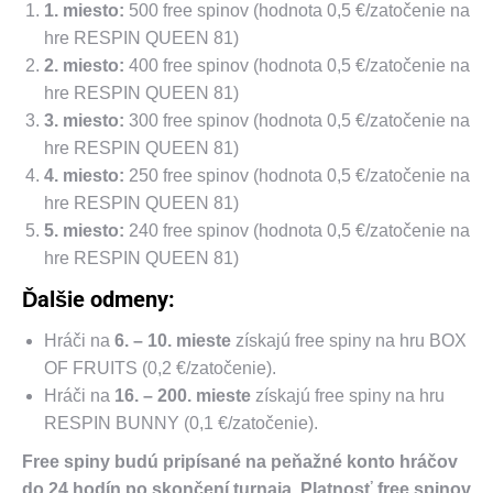
1. miesto:
500 free spinov (hodnota 0,5 €/zatočenie na
hre RESPIN QUEEN 81)
2. miesto:
400 free spinov (hodnota 0,5 €/zatočenie na
hre RESPIN QUEEN 81)
3. miesto:
300 free spinov (hodnota 0,5 €/zatočenie na
hre RESPIN QUEEN 81)
4. miesto:
250 free spinov (hodnota 0,5 €/zatočenie na
hre RESPIN QUEEN 81)
5. miesto:
240 free spinov (hodnota 0,5 €/zatočenie na
hre RESPIN QUEEN 81)
Ďalšie odmeny:
Hráči na
6. – 10. mieste
získajú free spiny na hru BOX
OF FRUITS (0,2 €/zatočenie).
Hráči na
16. – 200. mieste
získajú free spiny na hru
RESPIN BUNNY (0,1 €/zatočenie).
Free spiny budú pripísané na peňažné konto hráčov
do 24 hodín po skončení turnaja. Platnosť free spinov