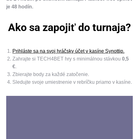
je 48 hodín.
Ako sa zapojiť do turnaja?
Prihláste sa na svoj hráčsky účet v kasíne Synottip.
Zahrajte si TECH4BET hry s minimálnou stávkou
0,5
€
.
Zbierajte body za každé zatočenie.
Sledujte svoje umiestnenie v rebríčku priamo v kasíne.