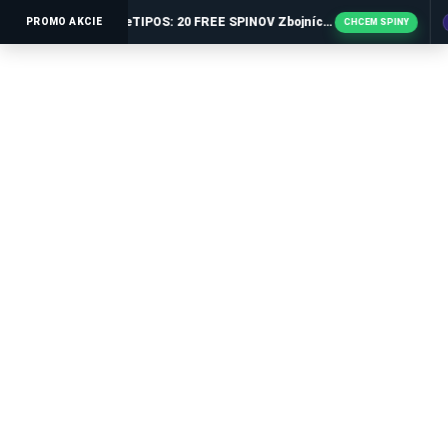
eTIPOS: 20 FREE SPINOV Zbojnícky víkend
PROMO AKCIE
 SPINY
ETIPOS
CHCEM SPINY
Ako stávkovať a vyhrávať – návod pre
tipérov, ktorí chcú zarábať
Ako stávkovať a vyhrávať – návod pre tipérov, ktorí
chcú zarábať Chceš vedieť, ako stávkovať a