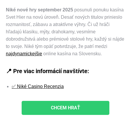
Niké nové hry september 2025
posunuli ponuku kasína
Svet Hier na novú úroveň. Desať nových titulov prinieslo
rozmanitosť, zábavu a atraktívne výhry. Či už hráči
hľadajú klasiku, mýty, drahokamy, vesmírne
dobrodružstvá alebo prémiové stolové hry, každý si nájde
to svoje. Niké tým opäť potvrdzuje, že patrí medzi
najdynamickejšie
online kasína na Slovensku.
📍 Pre viac informácií navštívte:
✅ Niké Casino Recenzia
CHCEM HRAŤ