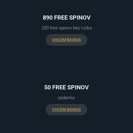
890 FREE SPINOV
250 free spinov bez rizika
CHCEM BONUS
50 FREE SPINOV
zadarmo
CHCEM BONUS