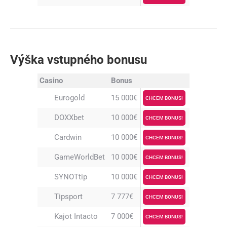
Výška vstupného bonusu
Casino
Bonus
Eurogold
15 000€
CHCEM BONUS!
DOXXbet
10 000€
CHCEM BONUS!
Cardwin
10 000€
CHCEM BONUS!
GameWorldBet
10 000€
CHCEM BONUS!
SYNOTtip
10 000€
CHCEM BONUS!
Tipsport
7 777€
CHCEM BONUS!
Kajot Intacto
7 000€
CHCEM BONUS!