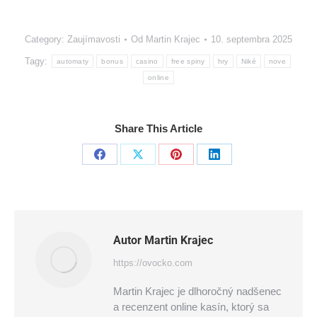
Category:
Zaujímavosti
Od
Martin Krajec
10. septembra 2025
Tagy:
automaty
bonus
casino
free spiny
hry
Niké
nove
online
Share This Article
Share
Share
Share
Share
on
on
on
on
Facebook
X
Pinterest
LinkedIn
Autor
Martin Krajec
https://ovocko.com
Martin Krajec je dlhoročný nadšenec
a recenzent online kasín, ktorý sa