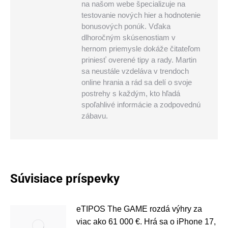
na našom webe špecializuje na
testovanie nových hier a hodnotenie
bonusových ponúk. Vďaka
dlhoročným skúsenostiam v
hernom priemysle dokáže čitateľom
priniesť overené tipy a rady. Martin
sa neustále vzdeláva v trendoch
online hrania a rád sa delí o svoje
postrehy s každým, kto hľadá
spoľahlivé informácie a zodpovednú
zábavu.
Súvisiace príspevky
eTIPOS The GAME rozdá výhry za
viac ako 61 000 €. Hrá sa o iPhone 17,