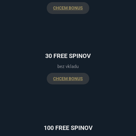
CHCEM BONUS
30 FREE SPINOV
bez vkladu
CHCEM BONUS
100 FREE SPINOV