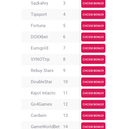
Sazkahry
3
CHCEM BONUS!
Tipsport
4
CHCEM BONUS!
Fortuna
5
CHCEM BONUS!
DOXXbet
6
CHCEM BONUS!
Eurogold
7
CHCEM BONUS!
SYNOTtip
8
CHCEM BONUS!
Rebuy Stars
9
CHCEM BONUS!
DoubleStar
10
CHCEM BONUS!
Kajot Intacto
11
CHCEM BONUS!
Go4Games
12
CHCEM BONUS!
Cardwin
13
CHCEM BONUS!
GameWorldBet
14
CHCEM BONUS!