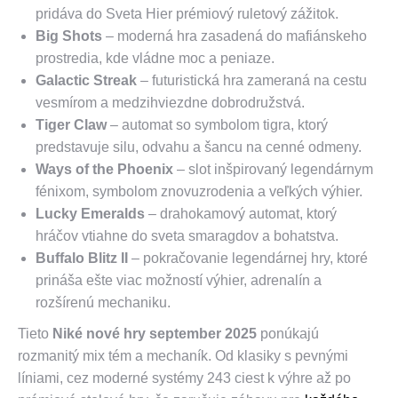
pridáva do Sveta Hier prémiový ruletový zážitok.
Big Shots
– moderná hra zasadená do mafiánskeho
prostredia, kde vládne moc a peniaze.
Galactic Streak
– futuristická hra zameraná na cestu
vesmírom a medzihviezdne dobrodružstvá.
Tiger Claw
– automat so symbolom tigra, ktorý
predstavuje silu, odvahu a šancu na cenné odmeny.
Ways of the Phoenix
– slot inšpirovaný legendárnym
fénixom, symbolom znovuzrodenia a veľkých výhier.
Lucky Emeralds
– drahokamový automat, ktorý
hráčov vtiahne do sveta smaragdov a bohatstva.
Buffalo Blitz II
– pokračovanie legendárnej hry, ktoré
prináša ešte viac možností výhier, adrenalín a
rozšírenú mechaniku.
Tieto
Niké nové hry september 2025
ponúkajú
rozmanitý mix tém a mechaník. Od klasiky s pevnými
líniami, cez moderné systémy 243 ciest k výhre až po