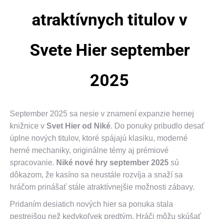
atraktívnych titulov v
Svete Hier september
2025
September 2025 sa nesie v znamení expanzie hernej
knižnice v
Svet Hier od Niké
. Do ponuky pribudlo desať
úplne nových titulov, ktoré spájajú klasiku, moderné
herné mechaniky, originálne témy aj prémiové
spracovanie.
Niké nové hry september 2025
sú
dôkazom, že kasíno sa neustále rozvíja a snaží sa
hráčom prinášať stále atraktívnejšie možnosti zábavy.
Pridaním desiatich nových hier sa ponuka stala
pestrejšou než kedykoľvek predtým. Hráči môžu skúšať