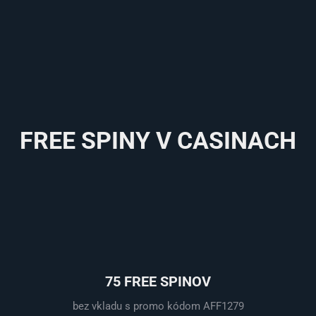
FREE SPINY V CASINACH
75 FREE SPINOV
bez vkladu s promo kódom AFF1279