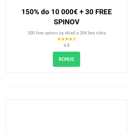
150% do 10 000€ + 30 FREE
SPINOV
300 free spinov za vklad a 30€ bez rizka
★★★★☆
4.8
BONUS