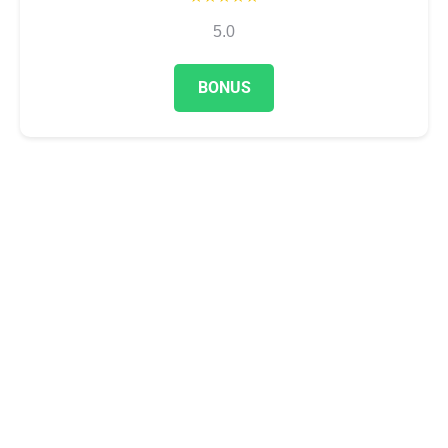
5.0
BONUS