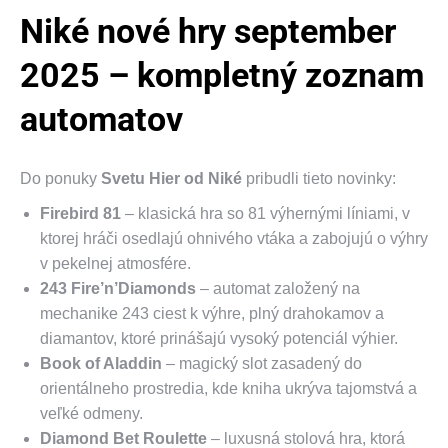
Niké nové hry september
2025 – kompletný zoznam
automatov
Do ponuky
Svetu Hier od Niké
pribudli tieto novinky:
Firebird 81
– klasická hra so 81 výhernými líniami, v
ktorej hráči osedlajú ohnivého vtáka a zabojujú o výhry
v pekelnej atmosfére.
243 Fire’n’Diamonds
– automat založený na
mechanike 243 ciest k výhre, plný drahokamov a
diamantov, ktoré prinášajú vysoký potenciál výhier.
Book of Aladdin
– magický slot zasadený do
orientálneho prostredia, kde kniha ukrýva tajomstvá a
veľké odmeny.
Diamond Bet Roulette
– luxusná stolová hra, ktorá