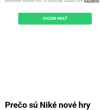
prémiové stolové hry, čo zaručuje zábavu pre
každého
.
CHCEM HRAŤ
Prečo sú Niké nové hry