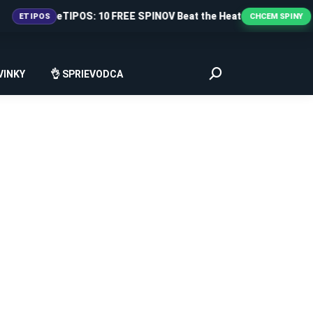
 10 FREE SPINOV Beat the Heat
eTIP
CHCEM SPINY
ETIPOS
Search:
VINKY
👌 SPRIEVODCA