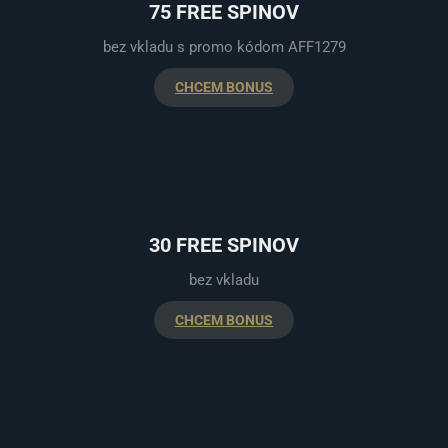
75 FREE SPINOV
bez vkladu s promo kódom AFF1279
CHCEM BONUS
30 FREE SPINOV
bez vkladu
CHCEM BONUS