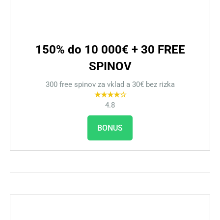
150% do 10 000€ + 30 FREE
SPINOV
300 free spinov za vklad a 30€ bez rizka
★★★★☆
4.8
BONUS