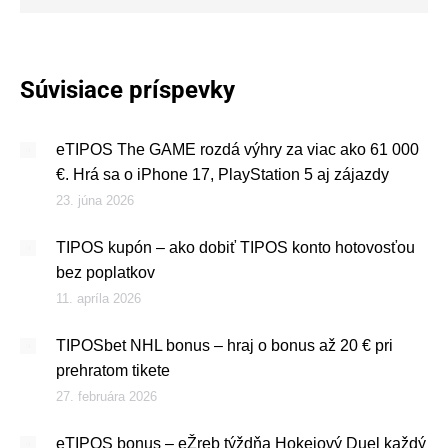
Súvisiace príspevky
eTIPOS The GAME rozdá výhry za viac ako 61 000
€. Hrá sa o iPhone 17, PlayStation 5 aj zájazdy
23. júna 2026
TIPOS kupón – ako dobiť TIPOS konto hotovosťou
bez poplatkov
11. apríla 2026
TIPOSbet NHL bonus – hraj o bonus až 20 € pri
prehratom tikete
27. februára 2026
eTIPOS bonus – eŽreb týždňa Hokejový Duel každý