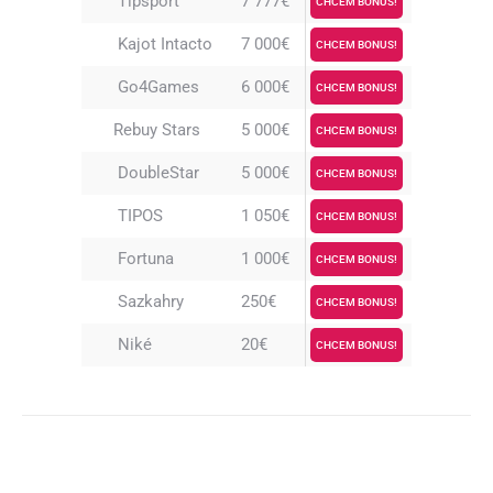
Tipsport
7 777€
CHCEM BONUS!
Kajot Intacto
7 000€
CHCEM BONUS!
Go4Games
6 000€
CHCEM BONUS!
Rebuy Stars
5 000€
CHCEM BONUS!
DoubleStar
5 000€
CHCEM BONUS!
TIPOS
1 050€
CHCEM BONUS!
Fortuna
1 000€
CHCEM BONUS!
Sazkahry
250€
CHCEM BONUS!
Niké
20€
CHCEM BONUS!