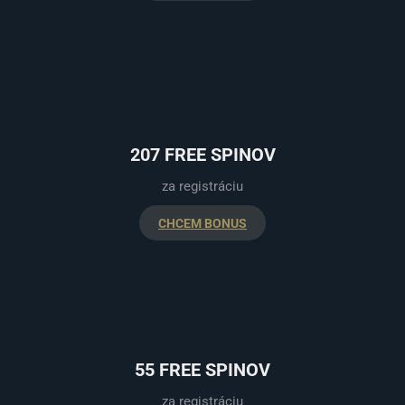
207 FREE SPINOV
za registráciu
CHCEM BONUS
55 FREE SPINOV
za registráciu