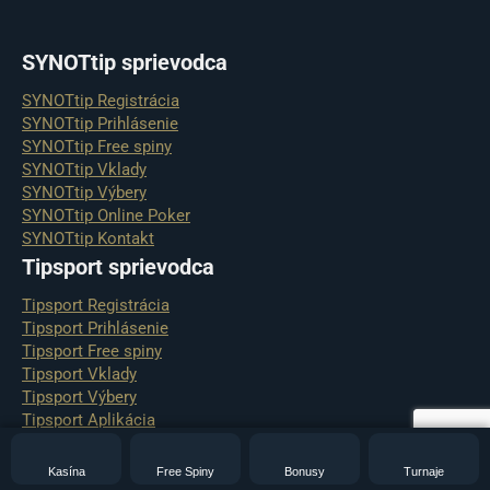
SYNOTtip sprievodca
SYNOTtip Registrácia
SYNOTtip Prihlásenie
SYNOTtip Free spiny
SYNOTtip Vklady
SYNOTtip Výbery
SYNOTtip Online Poker
SYNOTtip Kontakt
Tipsport sprievodca
Tipsport Registrácia
Tipsport Prihlásenie
Tipsport Free spiny
Tipsport Vklady
Tipsport Výbery
Tipsport Aplikácia
Tipsport Kontakt
Eurogold sprievodca
Kasína
Free Spiny
Bonusy
Turnaje