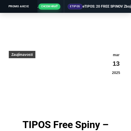
eTIPOS: 2 300 FREE SPINOV Denný kasínový turnaj
eTIPOS: 20 FREE SPINOV Zbojnícky víkend
PROMO AKCIE
CHCEM HRAŤ
ETIPOS
CHCEM
Zaujímavosti
mar
13
2025
TIPOS Free Spiny –