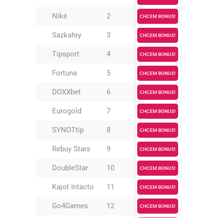
Niké
2
CHCEM BONUS!
Sazkahry
3
CHCEM BONUS!
Tipsport
4
CHCEM BONUS!
Fortuna
5
CHCEM BONUS!
DOXXbet
6
CHCEM BONUS!
Eurogold
7
CHCEM BONUS!
SYNOTtip
8
CHCEM BONUS!
Rebuy Stars
9
CHCEM BONUS!
DoubleStar
10
CHCEM BONUS!
Kajot Intacto
11
CHCEM BONUS!
Go4Games
12
CHCEM BONUS!