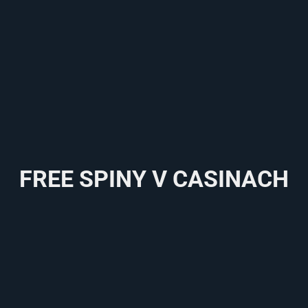
FREE SPINY V CASINACH