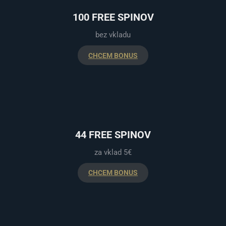
100 FREE SPINOV
bez vkladu
CHCEM BONUS
44 FREE SPINOV
za vklad 5€
CHCEM BONUS