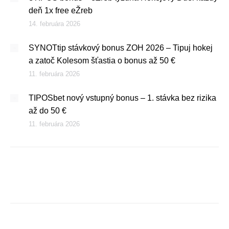
deň 1x free eŽreb
14. februára 2026
SYNOTtip stávkový bonus ZOH 2026 – Tipuj hokej
a zatoč Kolesom šťastia o bonus až 50 €
11. februára 2026
TIPOSbet nový vstupný bonus – 1. stávka bez rizika
až do 50 €
11. februára 2026