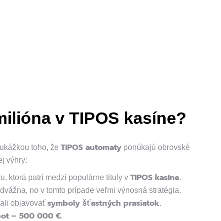
milióna v TIPOS kasíne?
TIPOS automaty
 ukážkou toho, že
ponúkajú obrovské
j výhry:
TIPOS kasíne
u, ktorá patrí medzi populárne tituly v
.
odvážna, no v tomto prípade veľmi výnosná stratégia.
symboly šťastných prasiatok
čali objavovať
.
pot – 500 000 €
.