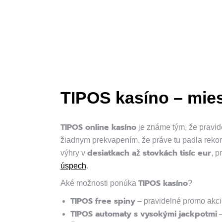
TIPOS kasíno – mies
TIPOS online kasíno
je známe tým, že pravide
žiadnym prekvapením, že práve tu padla rek
desiatkach až stovkách tisíc eur
výhry v
, 
úspech
.
TIPOS kasíno
Aké možnosti ponúka
?
TIPOS free spiny
– pravidelné promo akci
TIPOS automaty s vysokými jackpotmi
–