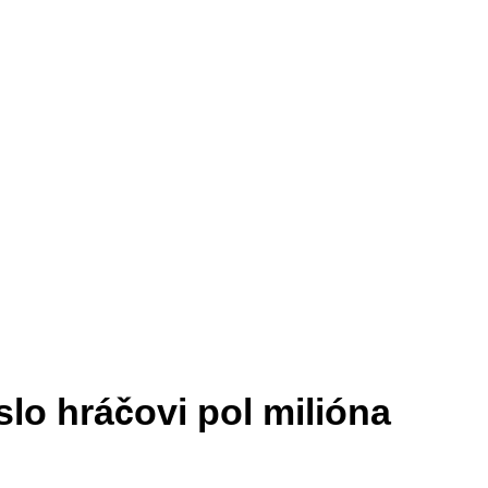
slo hráčovi pol milióna