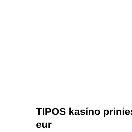
TIPOS kasíno prinie
eur