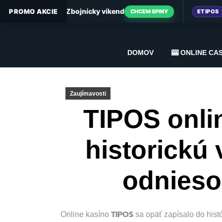
bojnícky víkend
eTIPOS: 20 FREE SPI
PROMO AKCIE
CHCEM SPINY
ETIPOS
DOMOV
🎰 ONLINE CA
Zaujímavosti
TIPOS onlin
historickú 
odniesol
TIPOS
Online kasíno
sa opäť zapísalo do histó