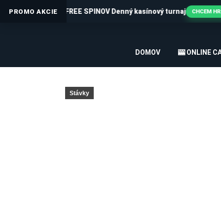
0 FREE SPINOV Denný kasínový turnaj
PROMO AKCIE
CHCEM HRAŤ
ETIPOS
DOMOV
🎰 ONLINE C
Stávky