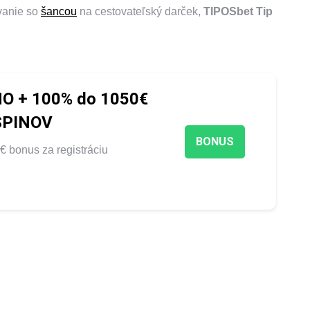
ovanie so
šancou
na cestovateľský darček,
TIPOSbet Tip
O + 100% do 1050€
SPINOV
BONUS
€ bonus za registráciu