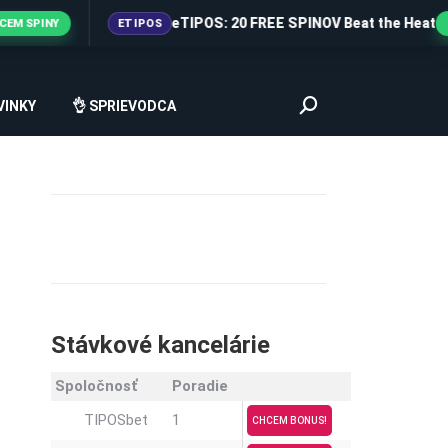
eTIPOS: 20 FREE SPINOV Beat the Heat
TIPOS
CHCEM SPINY
Search:
VINKY
👌 SPRIEVODCA
Stávkové kancelárie
Spoločnosť
Poradie
TIPOSbet
1
CHCEM BONUS!