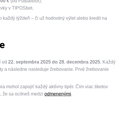
000 €
(od Futbaltour),
ávky v TIPOSbet.
každý týždeň – či už hodnotný výlet alebo kredit na
ie
í od
22. septembra 2025 do 28. decembra 2025
. Každý
ety a následne nasleduje žrebovanie. Prvé žrebovanie
a mohol zapojiť každý aktívny tipér. Čím viac tiketov
, že sa ocitneš medzi
odmenenými
.