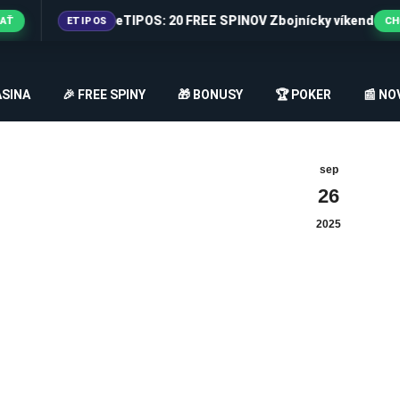
eTIPOS: 20 FREE SPINOV Zbojnícky víkend
CHCEM SPINY
E
ASINA
🎉 FREE SPINY
🎁 BONUSY
🏆 POKER
📰 NO
sep
26
2025