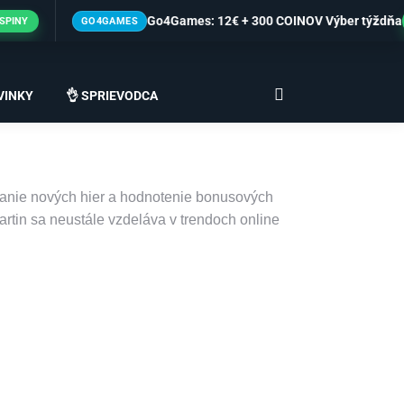
Go4Games: 12€ + 300 COINOV Výber týždňa
O4GAMES
CHCEM BONUS
Search:
VINKY
👌 SPRIEVODCA
ovanie nových hier a hodnotenie bonusových
rtin sa neustále vzdeláva v trendoch online