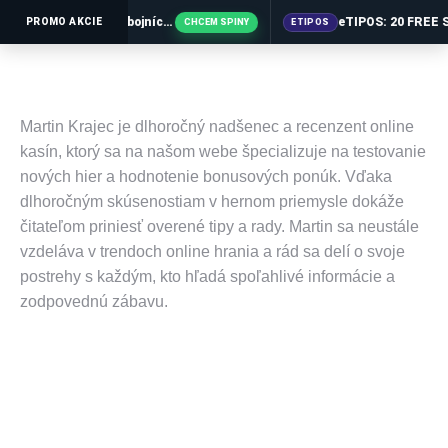
eTIPOS: 20 FREE SPINOV Zbojnícky víkend
PROMO AKCIE
CHCEM SPINY
ETIPOS
Martin Krajec je dlhoročný nadšenec a recenzent online
kasín, ktorý sa na našom webe špecializuje na testovanie
nových hier a hodnotenie bonusových ponúk. Vďaka
dlhoročným skúsenostiam v hernom priemysle dokáže
čitateľom priniesť overené tipy a rady. Martin sa neustále
vzdeláva v trendoch online hrania a rád sa delí o svoje
postrehy s každým, kto hľadá spoľahlivé informácie a
zodpovednú zábavu.